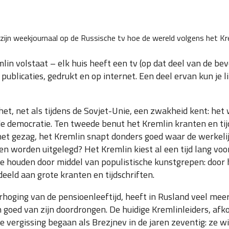
in zijn weekjournaal op de Russische tv hoe de wereld volgens het Kre
lin volstaat – elk huis heeft een tv (op dat deel van de bev
 publicaties, gedrukt en op internet. Een deel ervan kun je
t, net als tijdens de Sovjet-Unie, een zwakheid kent: het w
n de democratie. Ten tweede benut het Kremlin kranten en ti
 het gezag, het Kremlin snapt donders goed waar de werkeli
n worden uitgelegd? Het Kremlin kiest al een tijd lang voor
 houden door middel van populistische kunstgrepen: door h
deeld aan grote kranten en tijdschriften.
rhoging van de pensioenleeftijd, heeft in Rusland veel m
lin goed van zijn doordrongen. De huidige Kremlinleiders, 
e vergissing begaan als Brezjnev in de jaren zeventig: ze wil