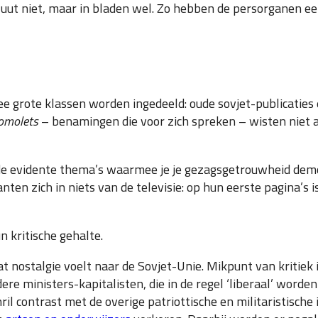
luut niet, maar in bladen wel. Zo hebben de persorganen ee
e grote klassen worden ingedeeld: oude sovjet-publicaties e
omolets
– benamingen die voor zich spreken – wisten niet a
lde evidente thema’s waarmee je je gezagsgetrouwheid demon
nten zich in niets van de televisie: op hun eerste pagina’s i
 kritische gehalte.
 nostalgie voelt naar de Sovjet-Unie. Mikpunt van kritiek 
dere ministers-kapitalisten, die in de regel ‘liberaal’ word
hril contrast met de overige patriottische en militaristisch