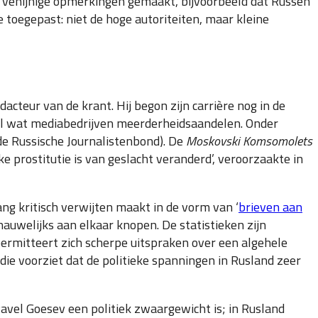
 venijnige opmerkingen gemaakt, bijvoorbeeld dat Russen
e toegepast: niet de hoge autoriteiten, maar kleine
cteur van de krant. Hij begon zijn carrière nog in de
eel wat mediabedrijven meerderheidsaandelen. Onder
n de Russische Journalistenbond). De
Moskovski Komsomolets
ke prostitutie is van geslacht veranderd’, veroorzaakte in
ang kritisch verwijten maakt in de vorm van ‘
brieven aan
 nauwelijks aan elkaar knopen. De statistieken zijn
ermitteert zich scherpe uitspraken over een algehele
 die voorziet dat de politieke spanningen in Rusland zeer
Pavel Goesev een politiek zwaargewicht is; in Rusland