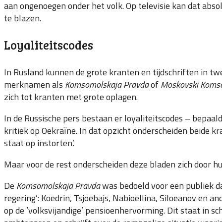
aan ongenoegen onder het volk. Op televisie kan dat abso
te blazen.
Loyaliteitscodes
In Rusland kunnen de grote kranten en tijdschriften in twe
merknamen als
Komsomolskaja Pravda
of
Moskovski Koms
zich tot kranten met grote oplagen.
In de Russische pers bestaan er loyaliteitscodes – bepaa
kritiek op Oekraïne. In dat opzicht onderscheiden beide kra
staat op instorten’.
Maar voor de rest onderscheiden deze bladen zich door hun
De
Komsomolskaja Pravda
was bedoeld voor een publiek dat
regering’: Koedrin, Tsjoebajs, Nabioellina, Siloeanov en an
op de ‘volksvijandige’ pensioenhervorming. Dit staat in sc