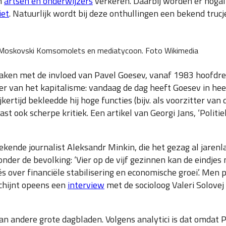
in
artsen en onderwijzers
verkeren. Daarbij worden er nogal
iet
. Natuurlijk wordt bij deze onthullingen een bekend trucj
 Moskovski Komsomolets en mediatycoon. Foto Wikimedia
aken met de invloed van Pavel Goesev, vanaf 1983 hoofdreda
er van het kapitalisme: vandaag de dag heeft Goesev in h
kertijd bekleedde hij hoge functies (bijv. als voorzitter va
st ook scherpe kritiek. Een artikel van Georgi Jans, ‘Politie
bekende journalist Aleksandr Minkin, die het gezag al jarenl
onder de bevolking: ‘Vier op de vijf gezinnen kan de eindjes
over financiële stabilisering en economische groei’. Men p
schijnt opeens een
interview
met de socioloog Valeri Solovej
dan andere grote dagbladen. Volgens analytici is dat omdat 