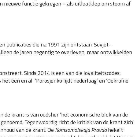
n nieuwe functie gekregen – als uitlaatklep om stoom af
n publicaties die na 1991 zijn ontstaan. Sovjet-
lleen de jaren negentig te overleven, maar ontwikkelden
streert. Sinds 2014 is een van die loyaliteitscodes:
s het één en al ‘Porosjenko lijdt nederlaag’ en ‘Oekraïne
in de krant is van oudsher ‘het economische blok van de
en genoemd. Tegenwoordig richt de kritiek van de krant zich
e inhoud van de krant. De
Komsomolskaja Pravda
hekelt