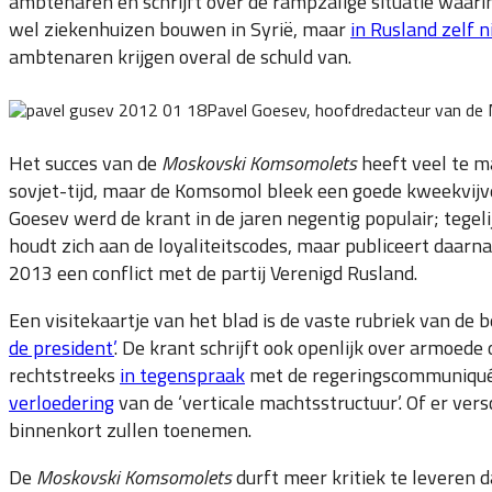
ambtenaren en schrijft over de rampzalige situatie waar
wel ziekenhuizen bouwen in Syrië, maar
in Rusland zelf n
ambtenaren krijgen overal de schuld van.
Pavel Goesev, hoofdredacteur van de
Het succes van de
Moskovski Komsomolets
heeft veel te m
sovjet-tijd, maar de Komsomol bleek een goede kweekvijv
Goesev werd de krant in de jaren negentig populair; tegelij
houdt zich aan de loyaliteitscodes, maar publiceert daarnaa
2013 een conflict met de partij Verenigd Rusland.
Een visitekaartje van het blad is de vaste rubriek van de 
de president’
. De krant schrijft ook openlijk over armoede 
rechtstreeks
in tegenspraak
met de regeringscommuniqués 
verloedering
van de ‘verticale machtsstructuur’. Of er ver
binnenkort zullen toenemen.
De
Moskovski Komsomolets
durft meer kritiek te leveren 