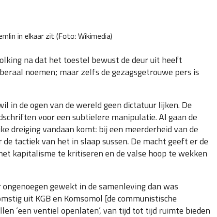
mlin in elkaar zit (Foto: Wikimedia)
olking na dat het toestel bewust de deur uit heeft
 liberaal noemen; maar zelfs de gezagsgetrouwe pers is
il in de ogen van de wereld geen dictatuur lijken. De
jdschriften voor een subtielere manipulatie. Al gaan de
jke dreiging vandaan komt: bij een meerderheid van de
 de tactiek van het in slaap sussen. De macht geeft er de
et kapitalisme te kritiseren en de valse hoop te wekken
eer ongenoegen gewekt in de samenleving dan was
afkomstig uit KGB en Komsomol [de communistische
len ‘een ventiel openlaten’, van tijd tot tijd ruimte bieden