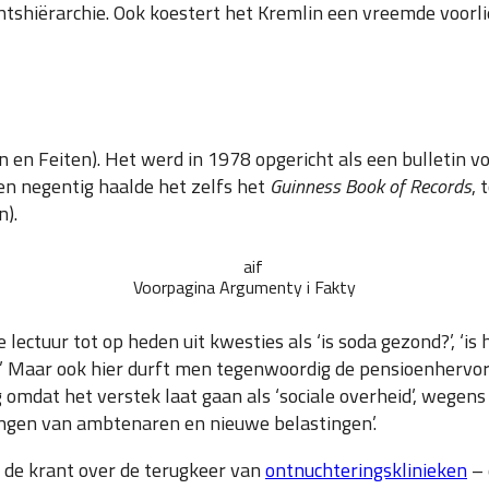
htshiërarchie. Ook koestert het Kremlin een vreemde voorli
en Feiten). Het werd in 1978 opgericht als een bulletin vo
ren negentig haalde het zelfs het
Guinness Book of Records
, 
n).
Voorpagina Argumenty i Fakty
lectuur tot op heden uit kwesties als ‘is soda gezond?’, ‘i
?’ Maar ook hier durft men tegenwoordig de pensioenhervor
omdat het verstek laat gaan als ‘sociale overheid’, wegens
ingen van ambtenaren en nieuwe belastingen’.
 de krant over de terugkeer van
ontnuchteringsklinieken
– 