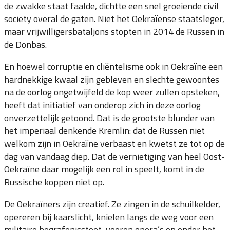
de zwakke staat faalde, dichtte een snel groeiende civil
society overal de gaten. Niet het Oekraïense staatsleger,
maar vrijwilligersbataljons stopten in 2014 de Russen in
de Donbas.
En hoewel corruptie en cliëntelisme ook in Oekraïne een
hardnekkige kwaal zijn gebleven en slechte gewoontes
na de oorlog ongetwijfeld de kop weer zullen opsteken,
heeft dat initiatief van onderop zich in deze oorlog
onverzettelijk getoond. Dat is de grootste blunder van
het imperiaal denkende Kremlin: dat de Russen niet
welkom zijn in Oekraïne verbaast en kwetst ze tot op de
dag van vandaag diep. Dat de vernietiging van heel Oost-
Oekraïne daar mogelijk een rol in speelt, komt in de
Russische koppen niet op.
De Oekraïners zijn creatief. Ze zingen in de schuilkelder,
opereren bij kaarslicht, knielen langs de weg voor een
militaire begrafenisstoet, voeren opera’s op onder het