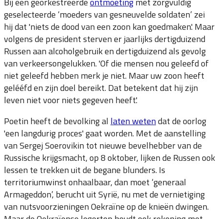
Bij een georkestreerde
ontmoeting
met zorgvuldig
geselecteerde ‘moeders van gesneuvelde soldaten’ zei
hij dat 'niets de dood van een zoon kan goedmaken'. Maar
volgens de president sterven er jaarlijks dertigduizend
Russen aan alcoholgebruik en dertigduizend als gevolg
van verkeersongelukken. 'Of die mensen nou geleefd of
niet geleefd hebben merk je niet. Maar uw zoon heeft
gelééfd en zijn doel bereikt. Dat betekent dat hij zijn
leven niet voor niets gegeven heeft.'
Poetin heeft de bevolking al
laten weten
dat de oorlog
'een langdurig proces' gaat worden. Met de aanstelling
van Sergej Soerovikin tot nieuwe bevelhebber van de
Russische krijgsmacht, op 8 oktober, lijken de Russen ook
lessen te trekken uit de begane blunders. Is
territoriumwinst onhaalbaar, dan moet ‘generaal
Armageddon’, berucht uit Syrië, nu met de vernietiging
van nutsvoorzieningen Oekraïne op de knieën dwingen.
Maar de Oekraïense legertop houdt ook rekening met