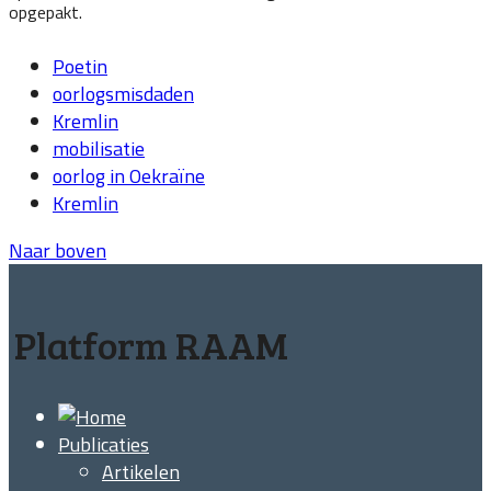
opgepakt.
Poetin
oorlogsmisdaden
Kremlin
mobilisatie
oorlog in Oekraïne
Kremlin
Naar boven
Platform RAAM
Publicaties
Artikelen