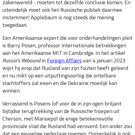
zakenwereld - moeten tot dezelfde conclusie komen. En
uiteindelijk moet ook het Russische publiek daarmee
instemmen.' Applebaum is nog steeds die mening
toegedaan.
Een Amerikaanse expert die voor onderhandelingen pleit
is Barry Posen, professor internationale betrekkingen
aan het Amerikaanse MIT in Cambridge. In het artikel
Russia’s Rebound
in
Foreign Affairs
van 4 januari 2023
wijst hij erop dat Rusland van zijn fouten heeft geleerd
en nu mikt op een uitputtingsoorlog die ontelbare
slachtoffers zal eisen en die Oekraïne moeilijk kan
winnen.
Verrassend is Posens lof voor de in zijn ogen briljant
bijtijdse terugtrekking van de Russische troepen uit
Cherson, met Marioepol de enige betekenisvolle
provinciale stad die Rusland had veroverd. Een ander zou
dat een gevoelige nederlaag noemen. Opmerkelijk is ook