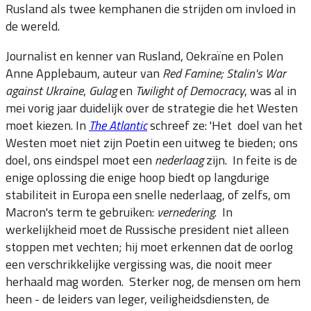
Rusland als twee kemphanen die strijden om invloed in
de wereld.
Journalist en kenner van Rusland, Oekraïne en Polen
Anne Applebaum, auteur van
Red Famine; Stalin's War
against Ukraine
,
Gulag
en
Twilight of Democracy
, was al in
mei vorig jaar duidelijk over de strategie die het Westen
moet kiezen. In
The Atlantic
schreef ze: 'Het doel van het
Westen moet niet zijn Poetin een uitweg te bieden; ons
doel, ons eindspel moet een
nederlaag
zijn. In feite is de
enige oplossing die enige hoop biedt op langdurige
stabiliteit in Europa een snelle nederlaag, of zelfs, om
Macron's term te gebruiken:
vernedering
. In
werkelijkheid moet de Russische president niet alleen
stoppen met vechten; hij moet erkennen dat de oorlog
een verschrikkelijke vergissing was, die nooit meer
herhaald mag worden. Sterker nog, de mensen om hem
heen - de leiders van leger, veiligheidsdiensten, de